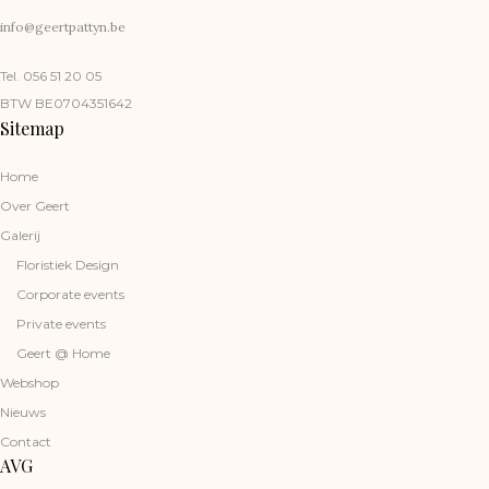
info@geertpattyn.be
Tel. 056 51 20 05
BTW BE0704351642
Sitemap
Home
Over Geert
Galerij
Floristiek Design
Corporate events
Private events
Geert @ Home
Webshop
Nieuws
Contact
AVG