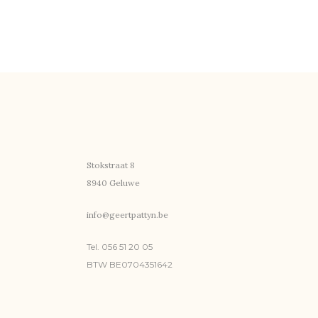
Stokstraat 8
8940 Geluwe
info@geertpattyn.be
Tel. 056 51 20 05
BTW BE0704351642