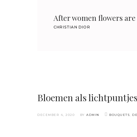
After women flowers are 
CHRISTIAN DIOR
Bloemen als lichtpuntjes
DECEMBER 4, 2020
BY
ADMIN
BOUQUETS
,
D